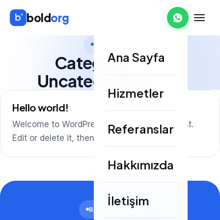
bold
org
BOLDORG
Ana Sayfa
Category:
Uncategorized
Hizmetler
Hello world!
Welcome to WordPress. This is your first post.
Referanslar
Edit or delete it, then start writing!
Hakkımızda
İletişim
BAŞLAYALIM