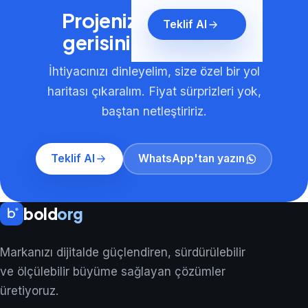
Projenizi konuşalım,
Teklif Al
gerisini bize bırakın.
İhtiyacınızı dinleyelim, size özel bir yol
haritası çıkaralım. Fiyat sürprizleri yok,
baştan netleştiririz.
Teklif Al
WhatsApp'tan yazın
bold
org
Markanızı dijitalde güçlendiren, sürdürülebilir
ve ölçülebilir büyüme sağlayan çözümler
üretiyoruz.