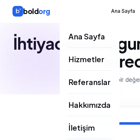
bold
org
Ana Sayfa
Ana Sayfa
İhtiyacınıza uygu
sürec
Hizmetler
Kısa bir değe
Referanslar
Hakkımızda
İletişim
ADIM 1 / 4