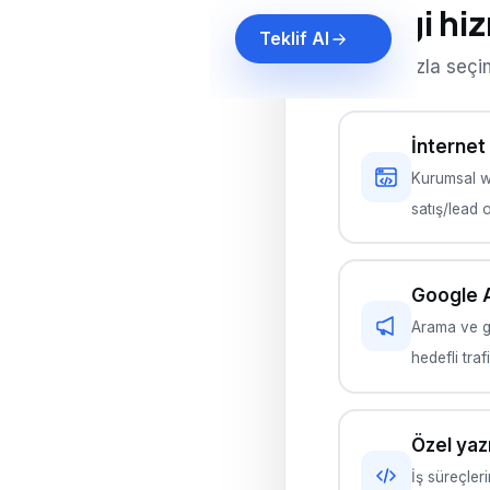
Hangi hi
Teklif Al
Birden fazla seçim
İnternet 
Kurumsal w
satış/lead od
Google 
Arama ve g
hedefli tra
Özel yaz
İş süreçler