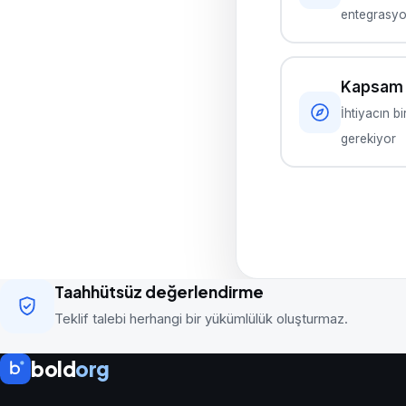
entegrasy
Kapsam 
İhtiyacın bi
gerekiyor
Taahhütsüz değerlendirme
Teklif talebi herhangi bir yükümlülük oluşturmaz.
bold
org