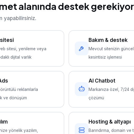
zmet alanında destek gerekiyo
 yapabilirsiniz.
sitesi
Bakım & destek
eb sitesi, yenileme veya
Mevcut sitenizin güncel
aklı dijital varlık
kesintisiz işlemesi
Ads
AI Chatbot
örüntülü reklamlarla
Markanıza özel, 7/24 dij
fik ve dönüşüm
çözümü
ılım
Hosting & altyapı
inize yönelik yazılım,
Barındırma, domain ve t