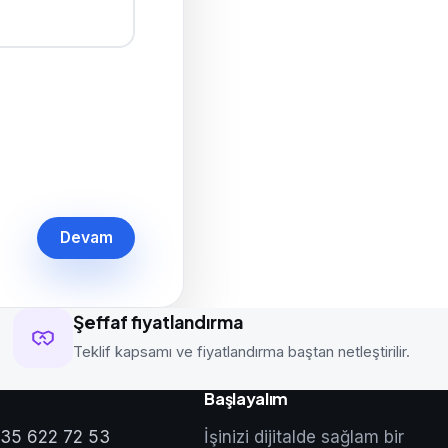
Devam
Şeffaf fiyatlandırma
Teklif kapsamı ve fiyatlandırma baştan netleştirilir.
Başlayalım
35 622 72 53
İşinizi dijitalde sağlam bir